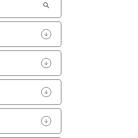
etnie.
o zależy również
udiu to 350zł.
studiu.
lub
atek jest