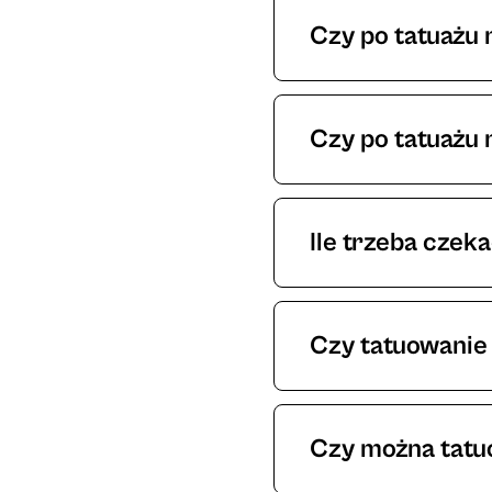
pupil może czuć si
Czy po tatuażu 
Alkoholu nie powinn
gojenia. Większe t
Czy po tatuażu
Aktywności fizyczne
takie, podczas któ
Ile trzeba czek
to rana i proces g
W zależności od pro
może wynieść od kil
Czy tatuowanie 
wolne terminy. Aby
Mamy taką nadzieję
Czy można tatu
Nie można. Do sesji