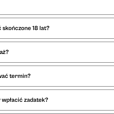
 skończone 18 lat?
y, które tatuują się w naszym studiu muszą być pełnol
uaż?
żniony jest od wielkości i skomplikowania wzoru. Duż
rzewidziane jest na sesję. Minimalna cena w naszym st
wać termin?
aszamy do kontaktu lub na bezpłatną konsultację w 
zerwować wysyłając formularz w zakładce KONTAKT 
ć na kontakt@lunatykstudio.pl
y wpłacić zadatek?
warancję, że pojawisz się w umówionym terminie. Zad