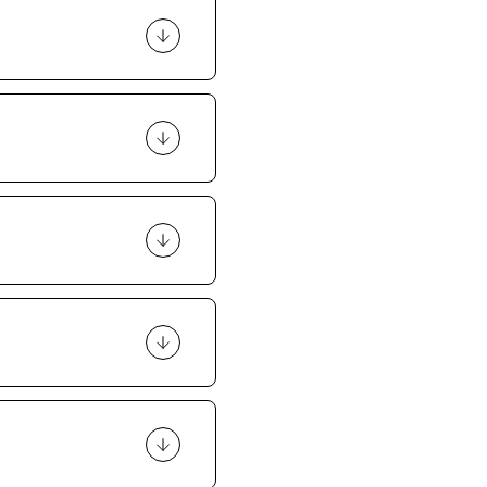
ąc z Wami kontaktu.
rwszym etapie
ładać mu roboty.
skazane. Zwłaszcza
ajmy, że tatuaż
 tatuażu.
sać czas oczekiwania
ej spontaniczne
go IG.
z 100%