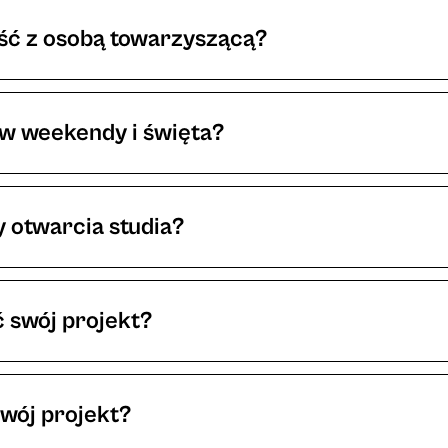
można przełożyć bez utraty zadatku do 5 dni przed s
ść z osobą towarzyszącą?
 poczekalnia nie jest duża i przyjmujemy wyłącznie o
 w weekendy i święta?
wnież dostępne terminy weekendowe.
y otwarcia studia?
dzin otwarcia studia. Dzięki temu nie musicie się ma
ełożony ze względu na godziny zamknięcia.
 swój projekt?
i mieści się zarówno proces tatuowania jak i przygoto
są objęte prawami autorskimi i wykonywane są tylko r
wój projekt?
eczy jak linie, okręgi, gwiazdki).