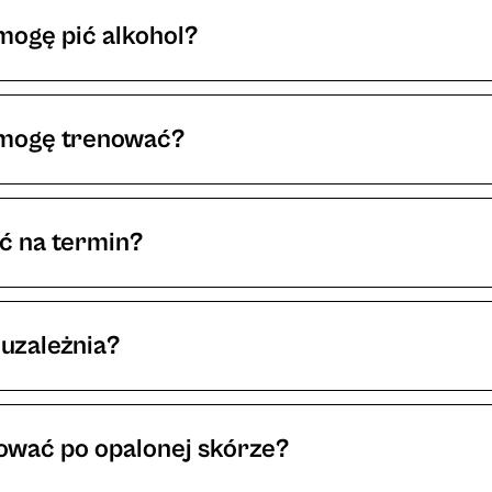
ę niepewnie czekając na Was w obcym miejscu nie maj
mogę pić alkohol?
o się spożywać przed, w dniu tatuowania jak i w pie
atuaże są męczące dla organizmu i nie powinniśmy dok
 mogę trenować?
 podczas pierwszych kilkunastu dni po sesji nie są w
rych możemy się otrzeć o brudne powierzchnie. Pamięt
ać na termin?
ojenia może mieć kluczowy wpływ na ostateczny wygląd
jektu i tatuażysty_ki do której chcielibyście się zapi
ku dni do kilku miesięcy. Czasami zdarzają się bardzi
uzależnia?
 być na bieżąco zachęcamy do obserwowania studyjne
.
ować po opalonej skórze?
 trzeba poczekać na tyle długo, aby skóra zdążyła się 