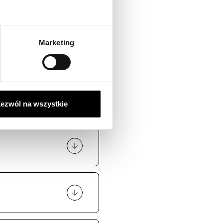
 czy Wasz tatuaż
można przyjść
Marketing
ezwól na wszystkie
mienić swoje
iać problemy
a, co może mieć
e się tatuaże. Wasz