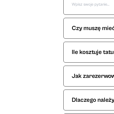
Czy muszę mieć
Tak, wszystkie osob
Ile kosztuje tat
Koszt tatuażu uzale
od tego ile czasu p
Jak zarezerwo
W celu wyceny zapr
Termin można zare
wysyłając wiadomoś
Dlaczego należ
Zadatek daje nam g