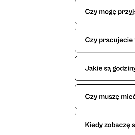
bezzwrotny. Tatuaż 
Czy mogę przyj
Niestety nie. Nasza
na sesję.
Czy pracujecie
Tak, posiadamy ró
Jakie są godzin
Nie mamy stałych go
tatuaż zostanie prz
Czy muszę mieć
Nie, w koszcie sesj
Wszystkie projekty 
Kiedy zobaczę s
minimalistycznych rz