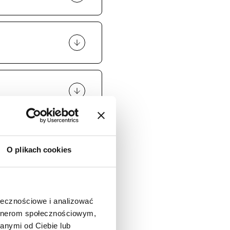
ywnego planowania
emy jednak, że nikt
zależy od stylistyki
ych mniej
styka nadaje się
 przypadku
dzenia zakładki
ie ma uniwersalnego
 bardzo indywidualną
 wcześniejsza
O plikach cookies
ania reakcji
ołecznościowe i analizować
artnerom społecznościowym,
anymi od Ciebie lub