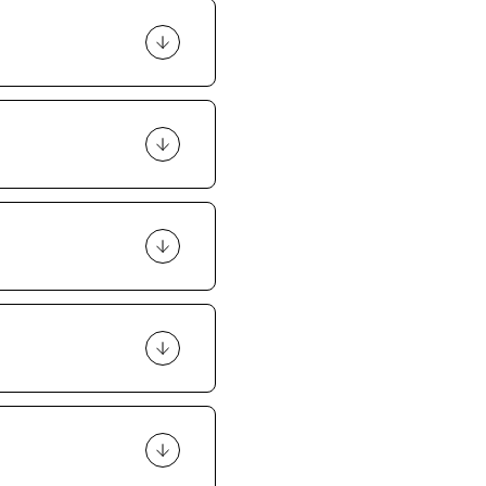
esją.
soby umówione
rtwić, że Wasz
wanie projektu.
az (z wyjątkiem tak