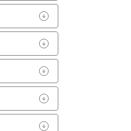
 zakupem takiego
wykonywanych
t wymagane.
zez zakładkę
ięgnąć rady
 osoby tatuującej.
a szansa, że uda się
nanie, że cienka