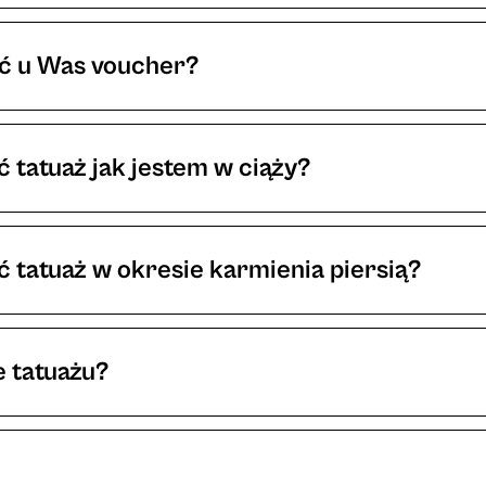
 podczas umówionej sesji. Większość tatuażystów_ek
śniej lub bezpośrednio przed tatuowaniem. Podczas s
ć u Was voucher?
k lub udział w procesie projektowania.
my wypisać na dowolną kwotę. Voucher nie gwarantu
ch. Tatuażysta ma prawo odmówić wykonania tatuażu, j
 tatuaż jak jestem w ciąży?
ylistyką - w takim przypadku możemy doradzić wybór 
ożna się tatuować. Tatuowanie wiąże się ze stresem, 
ć vouchera. Voucher ważny jest przez rok od daty za
mieć negatywy wpływ na zdrowie.
 tatuaż w okresie karmienia piersią?
jest przeciwwskazaniem przy procesie tatuowania. N
e jest to bezpieczne, więc lekarze odradzają umawiani
e tatuażu?
d skomplikowania i wielkości projektu. Przed sesją moż
i spotkania, aczkolwiek należy pamiętać, że ze wzgl
?