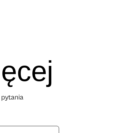
ięcej
 pytania