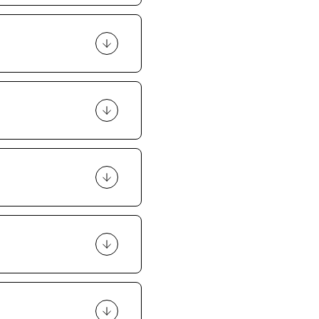
 przygotowuje
esji możliwe jest
je pominięcia
eżeli nie będzie
innego tatuażysty
ryzykiem infekcji
kupu.
ie ma żadnych badań
e się na sesje
liwe jest
ędu na wiele