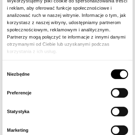
Wykorzystujemy pliki cookie do spersonalizowania treści
i reklam, aby oferować funkcje społecznościowe i
analizować ruch w naszej witrynie. Informacje o tym, jak
AM.INK
korzystasz z naszej witryny, udostępniamy partnerom
społecznościowym, reklamowym i analitycznym.
INKGRODA
Partnerzy mogą połączyć te informacje z innymi danymi
otrzymanymi od Ciebie lub uzyskanymi podczas
korzystania z ich usług.
GNIEWNA_DZIARA
Wybór
Niezbędne
zgody
DUZO.KROPEK.MALO.KRESEK
Preferencje
DOMINIKAMAZURR
Statystyka
MILKAKLUJE
Marketing